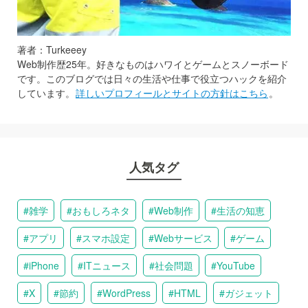
著者：Turkeeey
Web制作歴25年。好きなものはハワイとゲームとスノーボード
です。このブログでは日々の生活や仕事で役立つハックを紹介
しています。
詳しいプロフィールとサイトの方針はこちら
。
人気タグ
雑学
おもしろネタ
Web制作
生活の知恵
アプリ
スマホ設定
Webサービス
ゲーム
iPhone
ITニュース
社会問題
YouTube
X
節約
WordPress
HTML
ガジェット