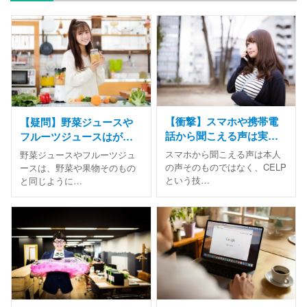
【衝撃】スマホや携帯電
【疑問】野菜ジュースや
話から聞こえる声は実は
フルーツジュースはがん
本人の声ではなかっ
予防に効果があるの？
スマホから聞こえる声は本人
野菜ジュースやフルーツジュ
た！？
の声そのものではなく、CELP
ースは、野菜や果物そのもの
という技…
と同じように…