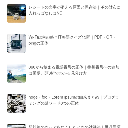
レシートの文字が消える原因と保存法｜革の財布に
入れっぱなしはNG
Wi-Fiは何の略？IT略語クイズ15問｜PDF・QR・
pingの正体
060から始まる電話番号の正体｜携帯番号への追加
は延期、頭3桁でわかる見分け方
hoge・foo・Lorem ipsumの由来まとめ｜プログラ
ミングの謎ワード8つの正体
新幹線のきっぷをなくしたときの対処法｜再収受証