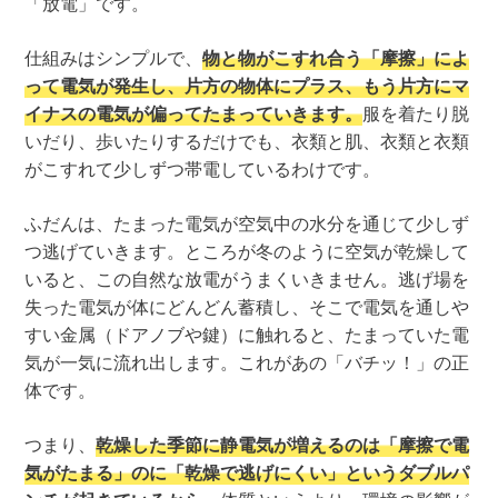
「放電」です。
仕組みはシンプルで、
物と物がこすれ合う「摩擦」によ
って電気が発生し、片方の物体にプラス、もう片方にマ
イナスの電気が偏ってたまっていきます。
服を着たり脱
いだり、歩いたりするだけでも、衣類と肌、衣類と衣類
がこすれて少しずつ帯電しているわけです。
ふだんは、たまった電気が空気中の水分を通じて少しず
つ逃げていきます。ところが冬のように空気が乾燥して
いると、この自然な放電がうまくいきません。逃げ場を
失った電気が体にどんどん蓄積し、そこで電気を通しや
すい金属（ドアノブや鍵）に触れると、たまっていた電
気が一気に流れ出します。これがあの「バチッ！」の正
体です。
つまり、
乾燥した季節に静電気が増えるのは「摩擦で電
気がたまる」のに「乾燥で逃げにくい」というダブルパ