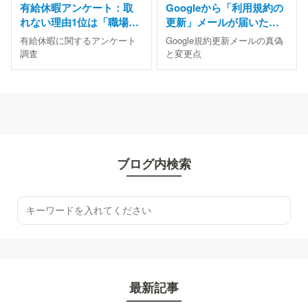
有給休暇アンケート：取
Googleから「利用規約の
れない理由1位は「職場に
更新」メールが届いた｜
休める空気がない」
本物？詐欺？変更点と対
有給休暇に関するアンケート
Google規約更新メールの真偽
応を解説
調査
と変更点
ブログ内検索
最新記事