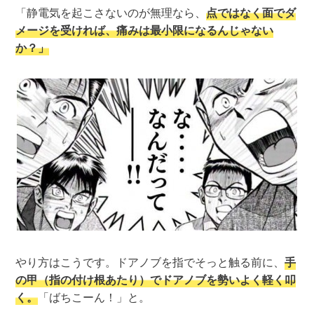
「静電気を起こさないのが無理なら、
点ではなく面でダ
メージを受ければ、痛みは最小限になるんじゃない
か？」
やり方はこうです。ドアノブを指でそっと触る前に、
手
の甲（指の付け根あたり）でドアノブを勢いよく軽く叩
く。
「ばちこーん！」と。