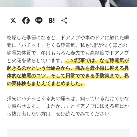
X
Facebook
Line
Hatena
共
有
乾燥した季節になると、ドアノブや車のドアに触れた瞬
間に「バチッ！」とくる静電気。私も“超”がつくほどの
静電気体質で、冬はもちろん春先でも高頻度でドアノブ
と火花を散らしています。
この記事では、なぜ静電気が
起きるのかという仕組みから、痛みを最小限に抑える具
体的な放電のコツ、そして日常でできる予防策まで、私
の実体験もまじえてまとめました。
指先にバチッとくるあの痛みは、知っているだけでかな
り減らせます。「またか…」とドアノブに怯える毎日か
ら抜け出したい方は、ぜひ読んでみてください。