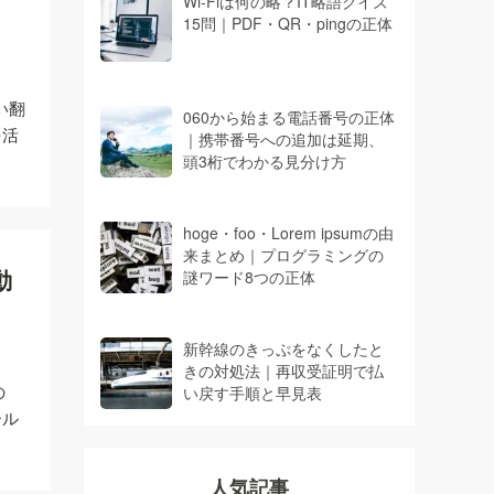
Wi-Fiは何の略？IT略語クイズ
15問｜PDF・QR・pingの正体
い翻
060から始まる電話番号の正体
を活
｜携帯番号への追加は延期、
頭3桁でわかる見分け方
hoge・foo・Lorem ipsumの由
来まとめ｜プログラミングの
動
謎ワード8つの正体
新幹線のきっぷをなくしたと
きの対処法｜再収受証明で払
の
い戻す手順と早見表
ール
人気記事