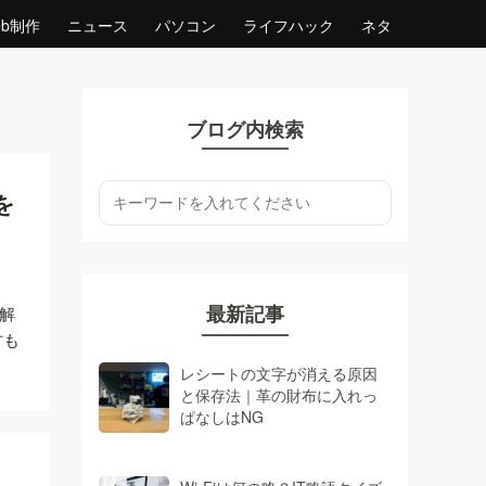
eb制作
ニュース
パソコン
ライフハック
ネタ
ブログ内検索
Dを
最新記事
を解
方も
レシートの文字が消える原因
と保存法｜革の財布に入れっ
ぱなしはNG
」