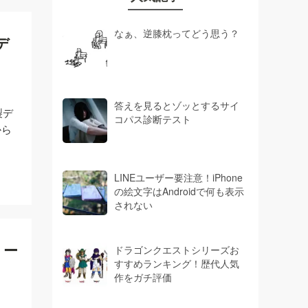
なぁ、逆膝枕ってどう思う？
デ
答えを見るとゾッとするサイ
製デ
コパス診断テスト
から
LINEユーザー要注意！iPhone
の絵文字はAndroidで何も表示
されない
リー
ドラゴンクエストシリーズお
すすめランキング！歴代人気
作をガチ評価