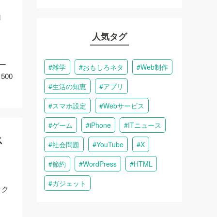
」
人気タグ
ユー
雑学
おもしろネタ
Web制作
00
生活の知恵
アプリ
スマホ設定
Webサービス
ゲーム
iPhone
ITニュース
ス
社会問題
YouTube
X
節約
WordPress
HTML
ガジェット
ック