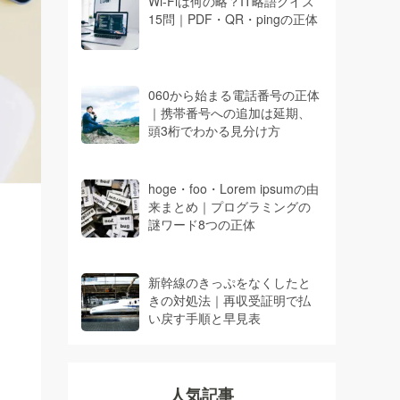
Wi-Fiは何の略？IT略語クイズ
15問｜PDF・QR・pingの正体
060から始まる電話番号の正体
｜携帯番号への追加は延期、
頭3桁でわかる見分け方
hoge・foo・Lorem ipsumの由
来まとめ｜プログラミングの
謎ワード8つの正体
新幹線のきっぷをなくしたと
きの対処法｜再収受証明で払
い戻す手順と早見表
人気記事