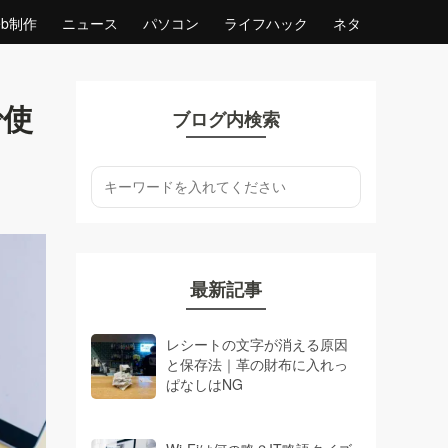
eb制作
ニュース
パソコン
ライフハック
ネタ
で使
ブログ内検索
最新記事
レシートの文字が消える原因
と保存法｜革の財布に入れっ
ぱなしはNG