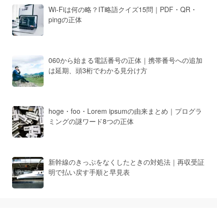
Wi-Fiは何の略？IT略語クイズ15問｜PDF・QR・
pingの正体
060から始まる電話番号の正体｜携帯番号への追加
は延期、頭3桁でわかる見分け方
hoge・foo・Lorem ipsumの由来まとめ｜プログラ
ミングの謎ワード8つの正体
新幹線のきっぷをなくしたときの対処法｜再収受証
明で払い戻す手順と早見表