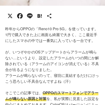
X
Facebook
Line
Hatena
共
有
昨年からOPPOの「Reno10 Pro 5G」を使っています。
1円で購入できた上に画面も綺麗で大きく、ここ最近手
にしたスマホの中では一番気に入っている一台です。
が、いつぞやかのOSアップデートからアラームが鳴ら
ない…というより、設定したアラームがいつの間にか解
除されている（アラームのアイコンが消えている）不具
合が出るようになりました。
アラームが鳴らないのって、寝坊に直結するだけにけっ
こう恐ろしい不具合なんですよね（汗）
そこでこの記事では、
OPPOのスマートフォンでアラー
ムが鳴らない原因と対策
を、私が実際に見直した設定を
中心にまとめておきます。ColorOSはバージョンによっ