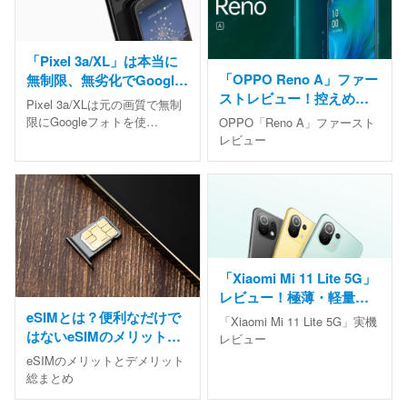
「Pixel 3a/XL」は本当に
「OPPO Reno A」ファー
無制限、無劣化でGoogle
ストレビュー！控えめに
フォトを使えるの？
Pixel 3a/XLは元の画質で無制
言って最高の端末だった
限にGoogleフォトを使…
OPPO「Reno A」ファースト
レビュー
「Xiaomi Mi 11 Lite 5G」
レビュー！極薄・軽量・
FeliCaのコスパ最強スマ
eSIMとは？便利なだけで
「Xiaomi Mi 11 Lite 5G」実機
ホか
はないeSIMのメリット・
レビュー
デメリットを徹底解説
eSIMのメリットとデメリット
総まとめ