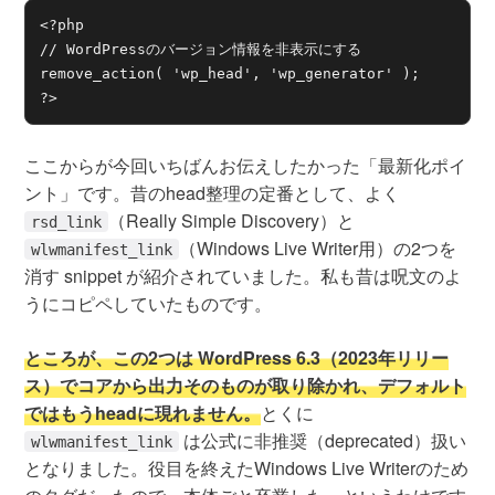
<?php

// WordPressのバージョン情報を非表示にする

remove_action( 'wp_head', 'wp_generator' );

?>
ここからが今回いちばんお伝えしたかった「最新化ポイ
ント」です。昔のhead整理の定番として、よく
（Really Simple Discovery）と
rsd_link
（Windows Live Writer用）の2つを
wlwmanifest_link
消す snippet が紹介されていました。私も昔は呪文のよ
うにコピペしていたものです。
ところが、この2つは WordPress 6.3（2023年リリー
ス）でコアから出力そのものが取り除かれ、デフォルト
ではもうheadに現れません。
とくに
は公式に非推奨（deprecated）扱い
wlwmanifest_link
となりました。役目を終えたWindows Live Writerのため