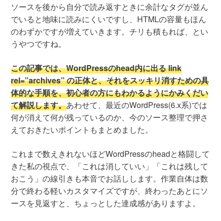
ソースを後から自分で読み返すときに余計なタグが並ん
でいると地味に読みにくいですし、HTMLの容量もほん
のわずかですが増えていきます。チリも積もれば、とい
うやつですね。
この記事では、WordPressのhead内に出る link
rel=”archives” の正体と、それをスッキリ消すための具
体的な手順を、初心者の方にもわかるようにかみくだい
て解説します。
あわせて、最近のWordPress(6.x系)では
何が消えて何が残っているのか、今のソース整理で押さ
えておきたいポイントもまとめました。
これまで数えきれないほどWordPressのheadと格闘して
きた私の視点で、「これは消していい」「これは残して
おこう」の線引きも本音でお話しします。作業自体は数
分で終わる軽いカスタマイズですが、終わったあとにソ
ースを見返すと、ちょっとした達成感がありますよ。