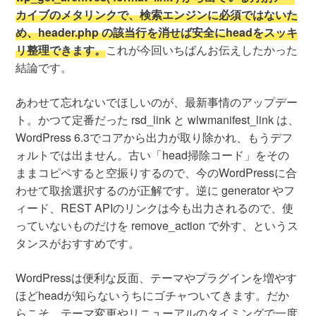
カイブのメタリンクで、検索エンジンに必須ではないた
め、header.php の該当行を消せば安全にheadをスッキ
リ整理できます。
これが今回いちばんお伝えしたかった
結論です。
あわせて忘れないでほしいのが、最新事情のアップデー
ト。かつて定番だった rsd_link と wlwmanifest_link は、
WordPress 6.3でコアから出力が取り除かれ、もうデフ
ォルトでは出ません。古い「head掃除コード」をその
ままコピペすると空振りするので、今のWordPressに合
わせて取捨選択するのが正解です。逆に generator やフ
ィード、REST APIのリンクは今も出力されるので、使
っていないものだけを remove_action で外す、というス
タンスがおすすめです。
WordPressは便利な反面、テーマやプラグインを増やす
ほどheadが知らないうちにゴチャついてきます。だか
らこそ、テーマ変更やリニューアルのタイミングで一度