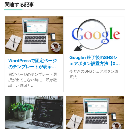
関連する記事
Google+終了後のSNSシ
WordPressで固定ページ
ェアボタン設置方法【X・
のテンプレートが表示さ
Facebook・LINE対応】
今どきのSNSシェアボタン設
れない原因と解決方法
固定ページのテンプレート選
置法
択が出てこない時に、私が確
認した原因と…