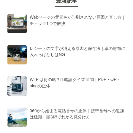
最新記事
Webページの背景色が印刷されない原因と直し方｜
チェック1つで解決
レシートの文字が消える原因と保存法｜革の財布に
入れっぱなしはNG
Wi-Fiは何の略？IT略語クイズ15問｜PDF・QR・
pingの正体
060から始まる電話番号の正体｜携帯番号への追加
は延期、頭3桁でわかる見分け方