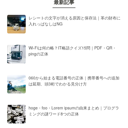
最新記事
レシートの文字が消える原因と保存法｜革の財布に
入れっぱなしはNG
Wi-Fiは何の略？IT略語クイズ15問｜PDF・QR・
pingの正体
060から始まる電話番号の正体｜携帯番号への追加
は延期、頭3桁でわかる見分け方
hoge・foo・Lorem ipsumの由来まとめ｜プログラ
ミングの謎ワード8つの正体