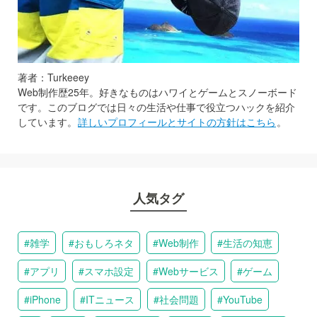
著者：Turkeeey
Web制作歴25年。好きなものはハワイとゲームとスノーボード
です。このブログでは日々の生活や仕事で役立つハックを紹介
しています。
詳しいプロフィールとサイトの方針はこちら
。
人気タグ
雑学
おもしろネタ
Web制作
生活の知恵
アプリ
スマホ設定
Webサービス
ゲーム
iPhone
ITニュース
社会問題
YouTube