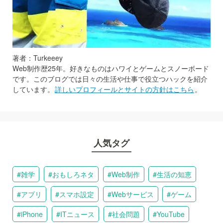
著者：Turkeeey
Web制作歴25年。好きなものはハワイとゲームとスノーボード
です。このブログでは日々の生活や仕事で役立つハックを紹介
しています。
詳しいプロフィールとサイトの方針はこちら
。
人気タグ
雑学
おもしろネタ
Web制作
生活の知恵
アプリ
スマホ設定
Webサービス
ゲーム
iPhone
ITニュース
社会問題
YouTube