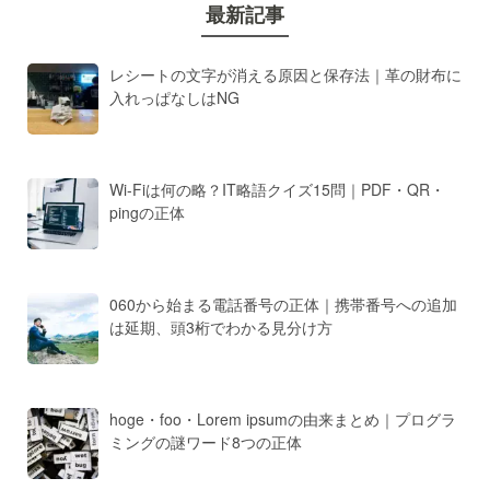
最新記事
レシートの文字が消える原因と保存法｜革の財布に
入れっぱなしはNG
Wi-Fiは何の略？IT略語クイズ15問｜PDF・QR・
pingの正体
060から始まる電話番号の正体｜携帯番号への追加
は延期、頭3桁でわかる見分け方
hoge・foo・Lorem ipsumの由来まとめ｜プログラ
ミングの謎ワード8つの正体