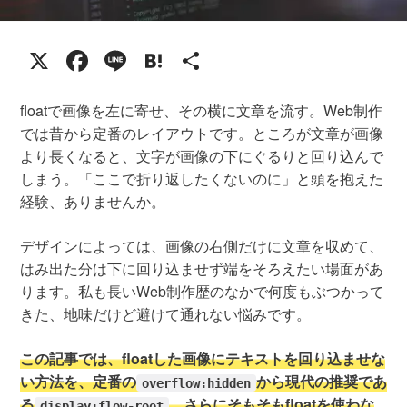
X
Facebook
Line
Hatena
共
有
floatで画像を左に寄せ、その横に文章を流す。Web制作
では昔から定番のレイアウトです。ところが文章が画像
より長くなると、文字が画像の下にぐるりと回り込んで
しまう。「ここで折り返したくないのに」と頭を抱えた
経験、ありませんか。
デザインによっては、画像の右側だけに文章を収めて、
はみ出た分は下に回り込ませず端をそろえたい場面があ
ります。私も長いWeb制作歴のなかで何度もぶつかって
きた、地味だけど避けて通れない悩みです。
この記事では、floatした画像にテキストを回り込ませな
い方法を、定番の
から現代の推奨であ
overflow:hidden
る
、さらにそもそもfloatを使わな
display:flow-root