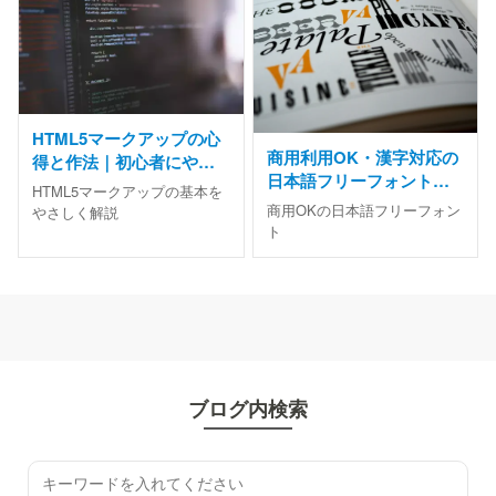
HTML5マークアップの心
商用利用OK・漢字対応の
得と作法｜初心者にやさ
日本語フリーフォントお
しい基本と書き方のコツ
HTML5マークアップの基本を
すすめまとめ
商用OKの日本語フリーフォン
やさしく解説
ト
ブログ内検索