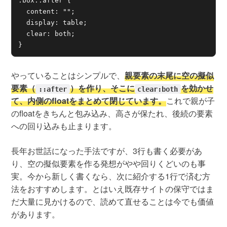
.box::after {

  content: "";

  display: table;

  clear: both;

}
やっていることはシンプルで、
親要素の末尾に空の擬似
要素（
）を作り、そこに
を効かせ
::after
clear:both
て、内側のfloatをまとめて閉じています。
これで親が子
のfloatをきちんと包み込み、高さが保たれ、後続の要素
への回り込みも止まります。
長年お世話になった手法ですが、3行も書く必要があ
り、空の擬似要素を作る発想がやや回りくどいのも事
実。今から新しく書くなら、次に紹介する1行で済む方
法をおすすめします。とはいえ既存サイトの保守ではま
だ大量に見かけるので、読めて直せることは今でも価値
があります。