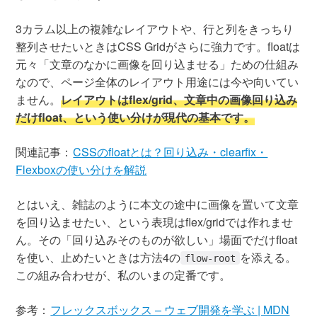
3カラム以上の複雑なレイアウトや、行と列をきっちり
整列させたいときはCSS Gridがさらに強力です。floatは
元々「文章のなかに画像を回り込ませる」ための仕組み
なので、ページ全体のレイアウト用途には今や向いてい
ません。
レイアウトはflex/grid、文章中の画像回り込み
だけfloat、という使い分けが現代の基本です。
関連記事：
CSSのfloatとは？回り込み・clearfix・
Flexboxの使い分けを解説
とはいえ、雑誌のように本文の途中に画像を置いて文章
を回り込ませたい、という表現はflex/gridでは作れませ
ん。その「回り込みそのものが欲しい」場面でだけfloat
を使い、止めたいときは方法4の
を添える。
flow-root
この組み合わせが、私のいまの定番です。
参考：
フレックスボックス – ウェブ開発を学ぶ | MDN