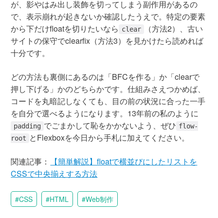
が、影やはみ出し装飾を切ってしまう副作用があるの
で、表示崩れが起きないか確認したうえで。特定の要素
から下だけfloatを切りたいなら
（方法2）、古い
clear
サイトの保守でclearfix（方法3）を見かけたら読めれば
十分です。
どの方法も裏側にあるのは「BFCを作る」か「clearで
押し下げる」かのどちらかです。仕組みさえつかめば、
コードを丸暗記しなくても、目の前の状況に合った一手
を自分で選べるようになります。13年前の私のように
でごまかして恥をかかないよう、ぜひ
padding
flow-
とFlexboxを今日から手札に加えてください。
root
関連記事：
【簡単解説】floatで横並びにしたリストを
CSSで中央揃えする方法
CSS
HTML
Web制作