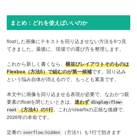
まとめ：どれを使えばいいのか
floatした画像にテキストを回り込ませない方法を5つ見
てきました。最後に、現場での選び方を整理します。
これから新しく書くなら、
横並びレイアウトそのものは
Flexbox（方法5）で組むのが第一候補
です。回り込み
という悩み自体が消えるので、もっとも素直です。
本文中に画像を回り込ませる表現が必要で、なおかつ親
要素のfloatを閉じたいときは、
迷わず
display:flow-
（方法4）の1行
。これがclearfixの正統な後継で、
root
2026年の本命です。
定番の
（方法1）も1行で効きます
overflow:hidden