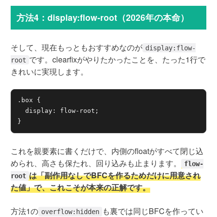
方法4：display:flow-root（2026年の本命）
そして、現在もっともおすすめなのが
display:flow-
です。clearfixがやりたかったことを、たった1行で
root
きれいに実現します。
.box {

  display: flow-root;

}
これを親要素に書くだけで、内側のfloatがすべて閉じ込
められ、高さも保たれ、回り込みも止まります。
flow-
は「副作用なしでBFCを作るためだけに用意され
root
た値」で、これこそが本来の正解です。
方法1の
も裏では同じBFCを作ってい
overflow:hidden