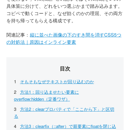
具体策に分けて、どれをいつ選ぶかまで踏み込みます。
コピペで動くコードと、なぜ効くのかの理屈、その両方
を持ち帰ってもらえる構成です。
関連記事：
縦に並べた画像の下のすき間を消すCSS5つ
の対処法｜原因はインライン要素
目次
そもそもなぜテキストが回り込むのか
方法1：回り込ませたい要素に
overflow:hidden（定番ワザ）
方法2：clearプロパティで「ここから下」と区切
る
方法3：clearfix（::after）で親要素にfloatを閉じ込