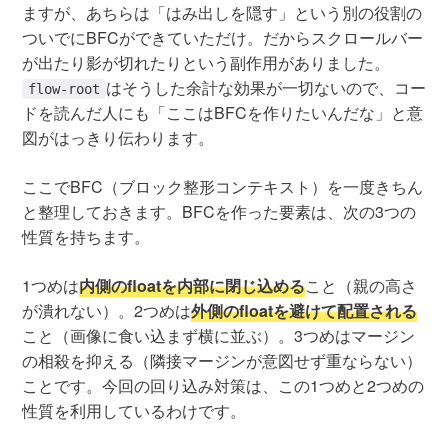
ますが、あちらは「はみ出しを隠す」という別の役割の
ついでにBFCができていただけ。だからスクロールバー
が出たり影が切れたりという副作用がありました。
はそうした余計な効果が一切ないので、コー
flow-root
ドを読んだ人にも「ここはBFCを作りたいんだな」と意
図がはっきり伝わります。
ここでBFC（ブロック整形コンテキスト）を一度きちん
と整理しておきます。BFCを作った要素は、次の3つの
性質を持ちます。
1つめは
内側のfloatを内部に閉じ込める
こと（親の高さ
が潰れない）。2つめは
外側のfloatを避けて配置される
こと（画像に食い込まず横に並ぶ）。3つめはマージン
の相殺を抑える（隣接マージンが意図せず重ならない）
ことです。今回の回り込み対策は、この1つめと2つめの
性質を利用しているわけです。