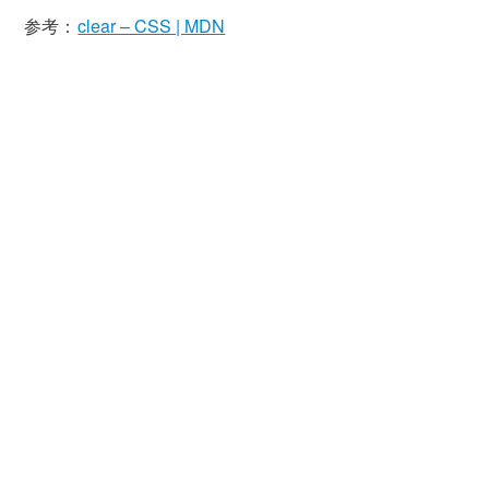
参考：
clear – CSS | MDN