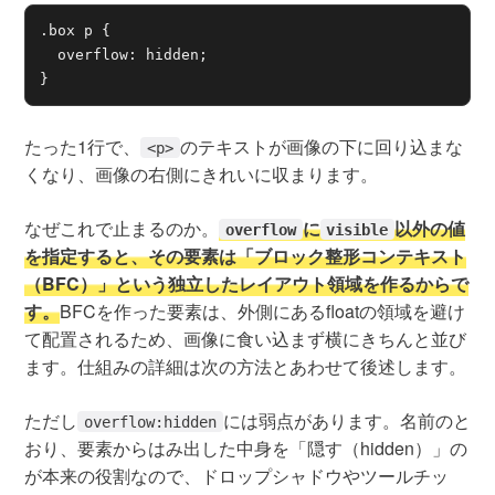
.box p {

  overflow: hidden;

}
たった1行で、
のテキストが画像の下に回り込まな
<p>
くなり、画像の右側にきれいに収まります。
なぜこれで止まるのか。
に
以外の値
overflow
visible
を指定すると、その要素は「ブロック整形コンテキスト
（BFC）」という独立したレイアウト領域を作るからで
す。
BFCを作った要素は、外側にあるfloatの領域を避け
て配置されるため、画像に食い込まず横にきちんと並び
ます。仕組みの詳細は次の方法とあわせて後述します。
ただし
には弱点があります。名前のと
overflow:hidden
おり、要素からはみ出した中身を「隠す（hidden）」の
が本来の役割なので、ドロップシャドウやツールチッ