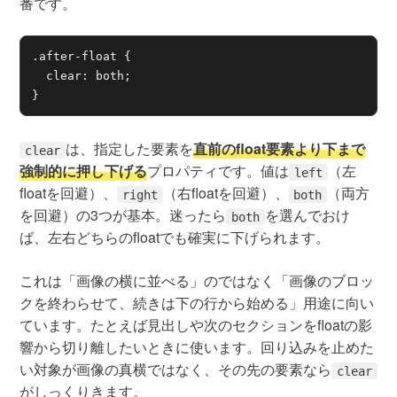
番です。
.after-float {

  clear: both;

}
は、指定した要素を
直前のfloat要素より下まで
clear
強制的に押し下げる
プロパティです。値は
（左
left
floatを回避）、
（右floatを回避）、
（両方
right
both
を回避）の3つが基本。迷ったら
を選んでおけ
both
ば、左右どちらのfloatでも確実に下げられます。
これは「画像の横に並べる」のではなく「画像のブロッ
クを終わらせて、続きは下の行から始める」用途に向い
ています。たとえば見出しや次のセクションをfloatの影
響から切り離したいときに使います。回り込みを止めた
い対象が画像の真横ではなく、その先の要素なら
clear
がしっくりきます。