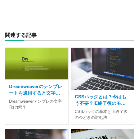
関連する記事
Dreamweaverのテンプレ
ートを適用すると文字化
CSSハックとは？今はも
けする時の解決方法
Dreamweaverテンプレの文字
う不要？IE終了後のモダ
化け解消
ンなブラウザ差異対処法
CSSハックの基本とIE終了後
の今どきの対処法