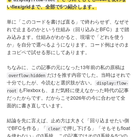
いflex/gridまで、全部で5つ紹介します。
単に「このコードを書けば直る」で終わらせず、なぜそ
れで止まるのかという仕組み（回り込みとBFC）まで踏
み込みます。仕組みがわかると、現場で「どれを使う
か」を自分で選べるようになります。コード例はそのま
まコピペで試せる形にしてあります。
ちなみに、この記事の元になった13年前の私の原稿は
だけを推す内容でした。当時はそれで
overflow:hidden
十分でしたが、今読むと選択肢が古い。
display:flow-
もFlexboxも、まだ気軽に使えなかった時代の記事
root
だったからです。だからこそ2026年の今に合わせて全
面的に書き直しています。
結論を先に言えば、止め方は大きく「回り込ませたい側
でBFCを作る」「
で押し下げる」「そもそもfloat
clear
を使わない」の3系統。この記事ではその3系統を5つの