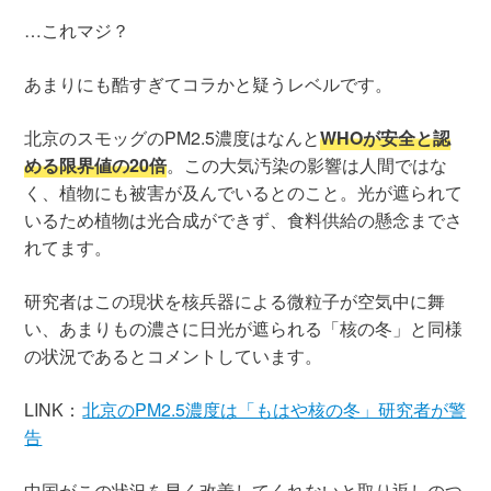
…これマジ？
あまりにも酷すぎてコラかと疑うレベルです。
北京のスモッグのPM2.5濃度はなんと
WHOが安全と認
める限界値の20倍
。この大気汚染の影響は人間ではな
く、植物にも被害が及んでいるとのこと。光が遮られて
いるため植物は光合成ができず、食料供給の懸念までさ
れてます。
研究者はこの現状を核兵器による微粒子が空気中に舞
い、あまりもの濃さに日光が遮られる「核の冬」と同様
の状況であるとコメントしています。
LINK：
北京のPM2.5濃度は「もはや核の冬」研究者が警
告
中国がこの状況を早く改善してくれないと取り返しのつ