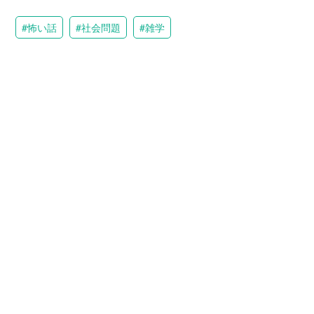
怖い話
社会問題
雑学