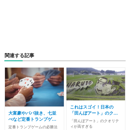
関連する記事
これはスゴイ！日本の
「田んぼアート」のクオ
大富豪やババ抜き、七並
リティが高すぎる件
べなど定番トランプゲー
「田んぼアート」のクオリテ
ムの必勝法
ィが高すぎる
定番トランプゲームの必勝法