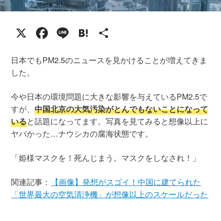
X
Facebook
Line
Hatena
共
有
日本でもPM2.5のニュースを見かけることが増えてきま
した。
今や日本の環境問題に大きな影響を与えているPM2.5で
すが、
中国北京の大気汚染がとんでもないことになって
いる
と話題になってます。写真を見てみると想像以上に
ヤバかった…ナウシカの腐海状態です。
「姫様マスクを！死んじまう。マスクをしなされ！」
関連記事：
【画像】発想がスゴイ！中国に建てられた
「世界最大の空気清浄機」が想像以上のスケールだった