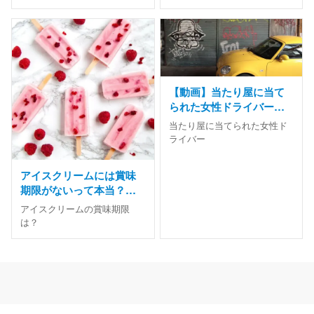
【動画】当たり屋に当て
られた女性ドライバー、
気が付かないでそのまま
当たり屋に当てられた女性ド
走り出す
ライバー
アイスクリームには賞味
期限がないって本当？保
存方法と注意点を解説
アイスクリームの賞味期限
は？