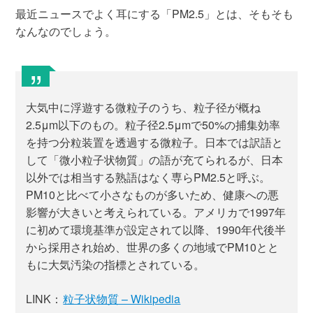
最近ニュースでよく耳にする「PM2.5」とは、そもそも
なんなのでしょう。
大気中に浮遊する微粒子のうち、粒子径が概ね
2.5μm以下のもの。粒子径2.5μmで50%の捕集効率
を持つ分粒装置を透過する微粒子。日本では訳語と
して「微小粒子状物質」の語が充てられるが、日本
以外では相当する熟語はなく専らPM2.5と呼ぶ。
PM10と比べて小さなものが多いため、健康への悪
影響が大きいと考えられている。アメリカで1997年
に初めて環境基準が設定されて以降、1990年代後半
から採用され始め、世界の多くの地域でPM10とと
もに大気汚染の指標とされている。
LINK：
粒子状物質 – Wikipedia