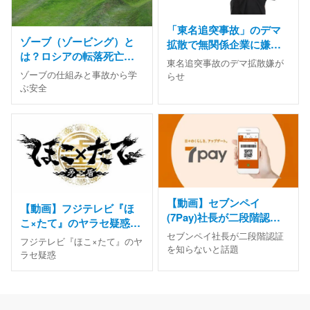
「東名追突事故」のデマ
ゾーブ（ゾービング）と
拡散で無関係企業に嫌が
は？ロシアの転落死亡事
らせ、電話殺到し会社休
東名追突事故のデマ拡散嫌が
故から考える安全と利用
業
ゾーブの仕組みと事故から学
らせ
前の注意点
ぶ安全
【動画】セブンペイ
【動画】フジテレビ『ほ
(7Pay)社長が二段階認証
こ×たて』のヤラセ疑惑。
を知らないと話題【二段
セブンペイ社長が二段階認証
猿の首に糸を巻き付けて
フジテレビ『ほこ×たて』のヤ
階うんぬん】
を知らないと話題
虐待か？
ラセ疑惑