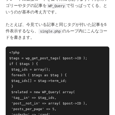
ゴリーやタグの記事を
で引っぱってくる、と
WP_Query
いうのが基本の考え方です。
たとえば、今見ている記事と同じタグが付いた記事を5
件表示するなら、
のループ内にこんなコー
single.php
ドを書きます。
<?php

$tags = wp_get_post_tags( $post->ID );

if ( $tags ) {

 $tag_ids = array();

 foreach ( $tags as $tag ) {

 $tag_ids[] = $tag->term_id;

 }

 $related = new WP_Query( array(

 'tag__in' => $tag_ids,

 'post__not_in' => array( $post->ID ),

 'posts_per_page' => 5,

 'orderby' => 'rand',
