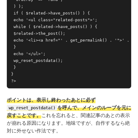
 ) );

 if ( $related->have_posts() ) {

 echo '<ul class="related-posts">';

 while ( $related->have_posts() ) {

 $related->the_post();

 echo '<li><a href="' . get_permalink() . '">' . get
 }

 echo '</ul>';

 wp_reset_postdata();

 }

}

?>
ポイントは、表示し終わったあとに必ず
を呼んで、メインのループを元に
wp_reset_postdata()
戻すことです。
これを忘れると、関連記事のあとの表示
が崩れる原因になります。地味ですが、自作するなら絶
対に外せない作法です。