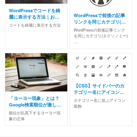
WordPressでコードを綺
WordPressで前後の記事
麗に表示する方法｜おす
リンクを同じカテゴリ(タ
すめシンタックスハイラ
コードを綺麗に表示する方法
クソノミー)にする方法
イト
WordPressの前後記事リンク
を同じカテゴリ(タクソノミー)
…
【CSS】サイドバーのカ
テゴリー名にアイコン表
「ヨーヨー現象」とは？
示｜背景画像・疑似要
カテゴリー名に並ぶアイコン
Google検索順位が激しく
素・絵文字
装飾
変動する本当の理由と対
順位が乱高下するヨーヨー現
処法
象の正体