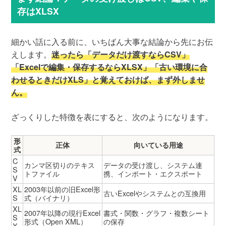
存はXLSX
細かい話に入る前に、いちばん大事な結論から先にお伝
えします。
迷ったら「データだけ渡すならCSV」
「Excelで編集・保存するならXLSX」「古い環境に合
わせるときだけXLS」と覚えておけば、まず外しませ
ん。
ざっくりした特徴を表にすると、次のようになります。
形
正体
向いている用途
式
C
カンマ区切りのテキス
データの受け渡し、システム連
S
トファイル
携、インポート・エクスポート
V
XL
2003年以前の旧Excel形
古いExcelやシステムとの互換用
S
式（バイナリ）
XL
2007年以降の現行Excel
書式・関数・グラフ・複数シート
S
形式（Open XML）
の保存
X