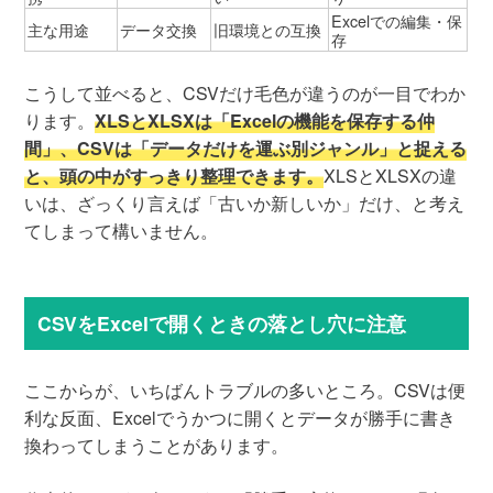
Excelでの編集・保
主な用途
データ交換
旧環境との互換
存
こうして並べると、CSVだけ毛色が違うのが一目でわか
ります。
XLSとXLSXは「Excelの機能を保存する仲
間」、CSVは「データだけを運ぶ別ジャンル」と捉える
と、頭の中がすっきり整理できます。
XLSとXLSXの違
いは、ざっくり言えば「古いか新しいか」だけ、と考え
てしまって構いません。
CSVをExcelで開くときの落とし穴に注意
ここからが、いちばんトラブルの多いところ。CSVは便
利な反面、Excelでうかつに開くとデータが勝手に書き
換わってしまうことがあります。