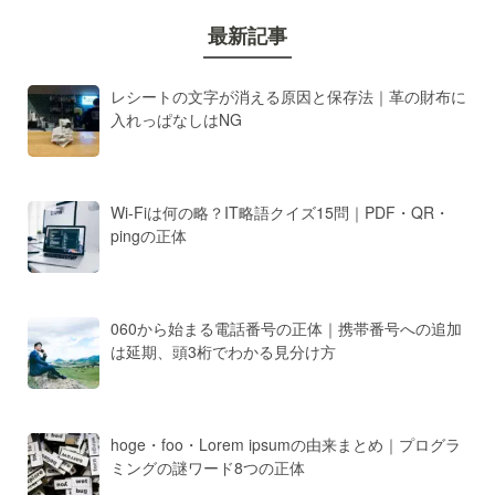
最新記事
レシートの文字が消える原因と保存法｜革の財布に
入れっぱなしはNG
Wi-Fiは何の略？IT略語クイズ15問｜PDF・QR・
pingの正体
060から始まる電話番号の正体｜携帯番号への追加
は延期、頭3桁でわかる見分け方
hoge・foo・Lorem ipsumの由来まとめ｜プログラ
ミングの謎ワード8つの正体