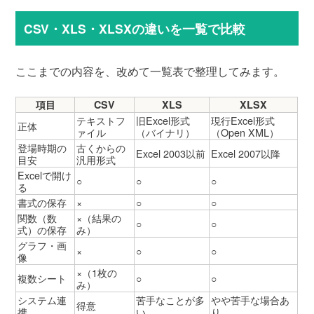
CSV・XLS・XLSXの違いを一覧で比較
ここまでの内容を、改めて一覧表で整理してみます。
項目
CSV
XLS
XLSX
テキストフ
旧Excel形式
現行Excel形式
正体
ァイル
（バイナリ）
（Open XML）
登場時期の
古くからの
Excel 2003以前
Excel 2007以降
目安
汎用形式
Excelで開け
○
○
○
る
書式の保存
×
○
○
関数（数
×（結果の
○
○
式）の保存
み）
グラフ・画
×
○
○
像
×（1枚の
複数シート
○
○
み）
システム連
苦手なことが多
やや苦手な場合あ
得意
携
い
り