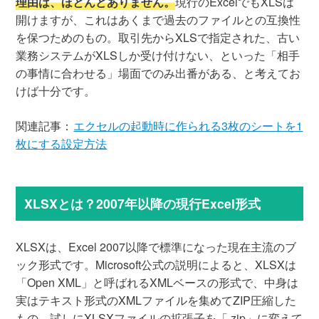
理由は、ほとんどありません。
現行のExcelでもXLSは
開けますが、これはあくまで過去のファイルとの互換性
を保つためのもの。取引先からXLSで指定された、古い
業務システムがXLSしか受け付けない、といった「相手
の事情に合わせる」場面でのみ出番がある、と考えてお
けば十分です。
関連記事：
エクセルの起動時に作られる3枚のシートを1
枚にする設定方法
XLSXとは？2007年以降の現行Excel形式
XLSXは、Excel 2007以降で標準になった現在主流のブ
ック形式です。Microsoft公式の説明によると、XLSXは
「Open XML」と呼ばれるXMLベースの形式で、中身は
実はテキスト形式のXMLファイルを集めてZIP圧縮した
もの。試しにXLSXファイルの拡張子を「.zip」に変えて