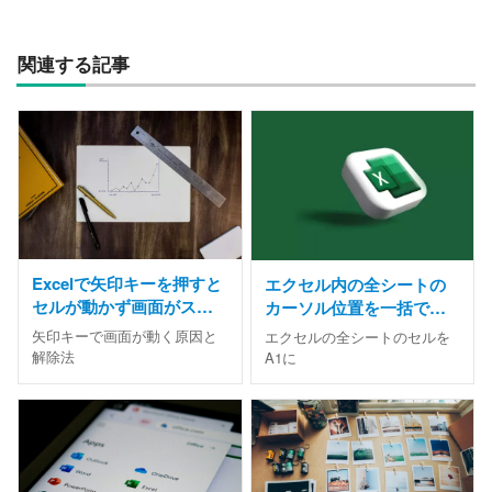
関連する記事
Excelで矢印キーを押すと
エクセル内の全シートの
セルが動かず画面がスク
カーソル位置を一括で左
ロールする原因と直し方
上(A1)にする方法
矢印キーで画面が動く原因と
エクセルの全シートのセルを
解除法
A1に