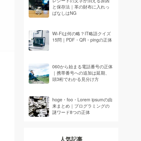
レシートの文字が消える原因
と保存法｜革の財布に入れっ
ぱなしはNG
Wi-Fiは何の略？IT略語クイズ
15問｜PDF・QR・pingの正体
060から始まる電話番号の正体
｜携帯番号への追加は延期、
頭3桁でわかる見分け方
hoge・foo・Lorem ipsumの由
来まとめ｜プログラミングの
謎ワード8つの正体
人気記事