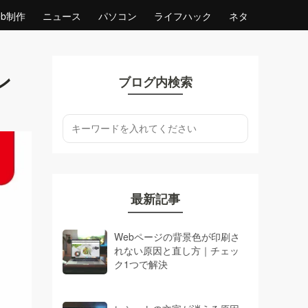
eb制作
ニュース
パソコン
ライフハック
ネタ
ン
ブログ内検索
最新記事
Webページの背景色が印刷さ
れない原因と直し方｜チェッ
ク1つで解決