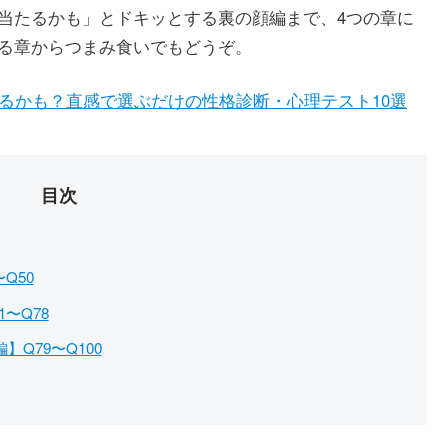
当たるかも」とドキッとする裏の顔編まで、4つの章に
る章からつまみ食いでもどうぞ。
るかも？直感で選ぶだけの性格診断・心理テスト10選
目次
Q50
〜Q78
Q79〜Q100