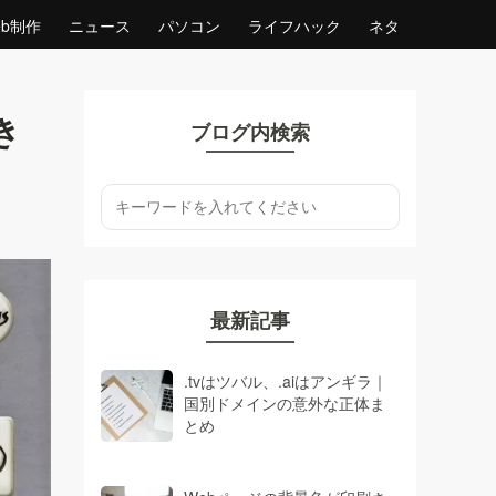
eb制作
ニュース
パソコン
ライフハック
ネタ
き
ブログ内検索
最新記事
.tvはツバル、.aiはアンギラ｜
国別ドメインの意外な正体ま
とめ