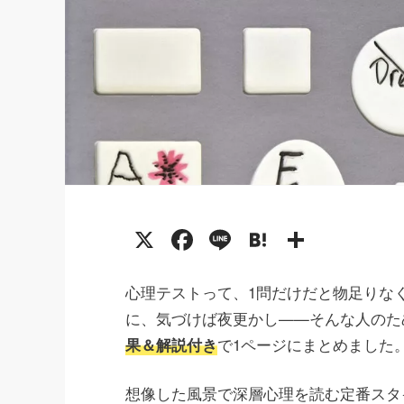
X
Facebook
Line
Hatena
共
有
心理テストって、1問だけだと物足りな
に、気づけば夜更かし——そんな人のた
果＆解説付き
で1ページにまとめました
想像した風景で深層心理を読む定番スタ