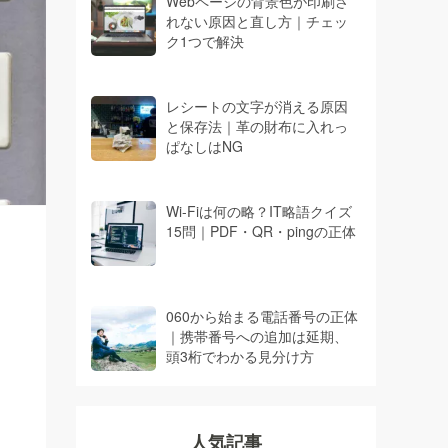
Webページの背景色が印刷さ
れない原因と直し方｜チェッ
ク1つで解決
レシートの文字が消える原因
と保存法｜革の財布に入れっ
ぱなしはNG
Wi-Fiは何の略？IT略語クイズ
15問｜PDF・QR・pingの正体
060から始まる電話番号の正体
｜携帯番号への追加は延期、
頭3桁でわかる見分け方
人気記事