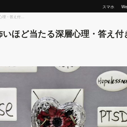
スマホ
W
心理・答え付…
｜怖いほど当たる深層心理・答え付