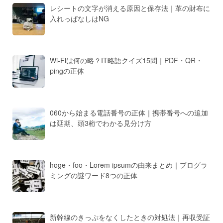
レシートの文字が消える原因と保存法｜革の財布に
入れっぱなしはNG
Wi-Fiは何の略？IT略語クイズ15問｜PDF・QR・
pingの正体
060から始まる電話番号の正体｜携帯番号への追加
は延期、頭3桁でわかる見分け方
hoge・foo・Lorem ipsumの由来まとめ｜プログラ
ミングの謎ワード8つの正体
新幹線のきっぷをなくしたときの対処法｜再収受証