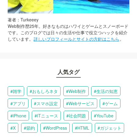
著者：Turkeeey
Web制作歴25年。好きなものはハワイとゲームとスノーボード
です。このブログでは日々の生活や仕事で役立つハックを紹介
しています。
詳しいプロフィールとサイトの方針はこちら
。
人気タグ
雑学
おもしろネタ
Web制作
生活の知恵
アプリ
スマホ設定
Webサービス
ゲーム
iPhone
ITニュース
社会問題
YouTube
X
節約
WordPress
HTML
ガジェット