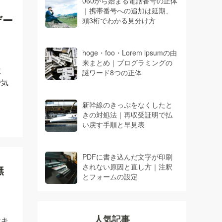
060から始まる電話番号の正体
｜携帯番号への追加は延期、
ゲー
頭3桁でわかる見分け方
hoge・foo・Lorem ipsumの由
来まとめ｜プログラミングの
並
謎ワード8つの正体
で気
新幹線のきっぷをなくしたと
きの対処法｜再収受証明で払
い戻す手順と早見表
PDFに書き込んだ文字が印刷
されない原因と直し方｜注釈
無
とフォームの設定
人気記事
なキ