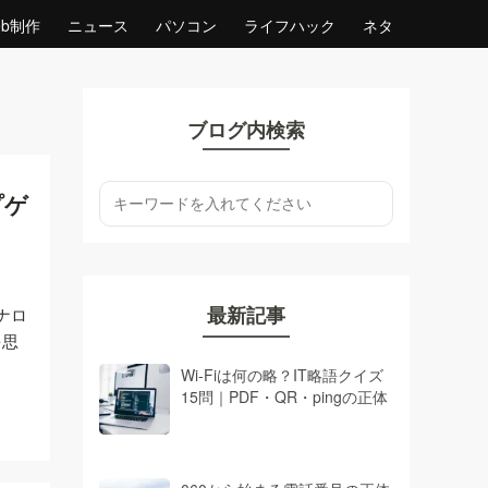
eb制作
ニュース
パソコン
ライフハック
ネタ
ブログ内検索
プゲ
最新記事
ナロ
を思
Wi-Fiは何の略？IT略語クイズ
15問｜PDF・QR・pingの正体