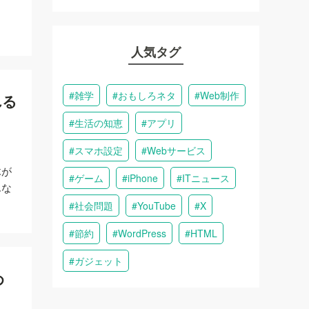
人気タグ
雑学
おもしろネタ
Web制作
れる
生活の知恵
アプリ
スマホ設定
Webサービス
木が
ゲーム
iPhone
ITニュース
んな
社会問題
YouTube
X
節約
WordPress
HTML
ガジェット
め