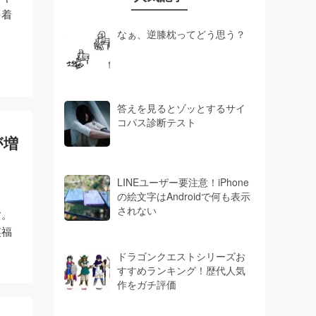
を着
なぁ、逆膝枕ってどう思う？
答えを見るとゾッとするサイ
コパス診断テスト
が増
LINEユーザー要注意！iPhone
の絵文字はAndroidで何も表示
されない
す。
笑福
ドラゴンクエストシリーズお
すすめランキング！歴代人気
作をガチ評価