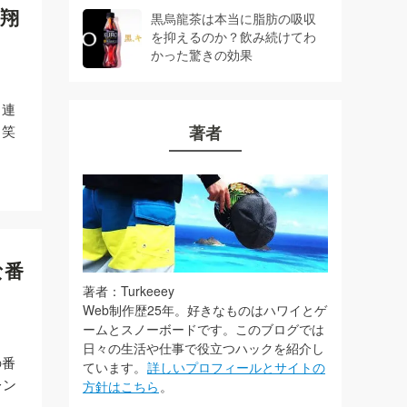
翔
黒烏龍茶は本当に脂肪の吸収
を抑えるのか？飲み続けてわ
かった驚きの効果
。連
（笑
著者
な番
著者：Turkeeey
Web制作歴25年。好きなものはハワイとゲ
ームとスノーボードです。このブログでは
日々の生活や仕事で役立つハックを紹介し
の番
ています。
詳しいプロフィールとサイトの
レン
方針はこちら
。