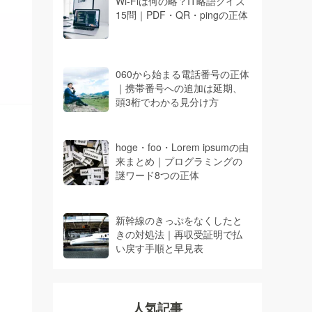
Wi-Fiは何の略？IT略語クイズ
15問｜PDF・QR・pingの正体
060から始まる電話番号の正体
｜携帯番号への追加は延期、
頭3桁でわかる見分け方
hoge・foo・Lorem ipsumの由
来まとめ｜プログラミングの
謎ワード8つの正体
新幹線のきっぷをなくしたと
きの対処法｜再収受証明で払
い戻す手順と早見表
人気記事