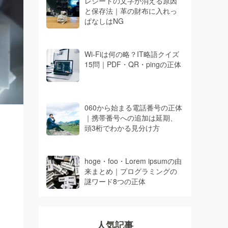
レシートの文字が消える原因
と保存法｜革の財布に入れっ
ぱなしはNG
Wi-Fiは何の略？IT略語クイズ
15問｜PDF・QR・pingの正体
060から始まる電話番号の正体
｜携帯番号への追加は延期、
頭3桁でわかる見分け方
hoge・foo・Lorem ipsumの由
来まとめ｜プログラミングの
謎ワード8つの正体
人気記事