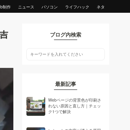
eb制作
ニュース
パソコン
ライフハック
ネタ
吉
ブログ内検索
最新記事
Webページの背景色が印刷さ
れない原因と直し方｜チェッ
ク1つで解決