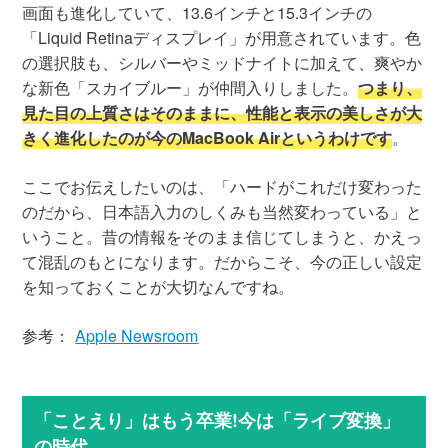
画面も進化していて、13.6インチと15.3インチの
「Liquid Retinaディスプレイ」が用意されています。色
の選択肢も、シルバーやミッドナイトに加えて、爽やか
な新色「スカイブルー」が仲間入りしました。
つまり、
見た目の上質さはそのままに、性能と表示の美しさが大
きく進化したのが今のMacBook Airというわけです
。
ここでお伝えしたいのは、「ハードがこれだけ変わった
のだから、日本語入力のしくみも当然変わっている」と
いうこと。昔の情報をそのまま信じてしまうと、かえっ
て混乱のもとになります。だからこそ、今の正しい設定
を知っておくことが大切なんですね。
参考：
Apple Newsroom
「ことえり」はもう卒業!今は「ライブ変換」
の時代