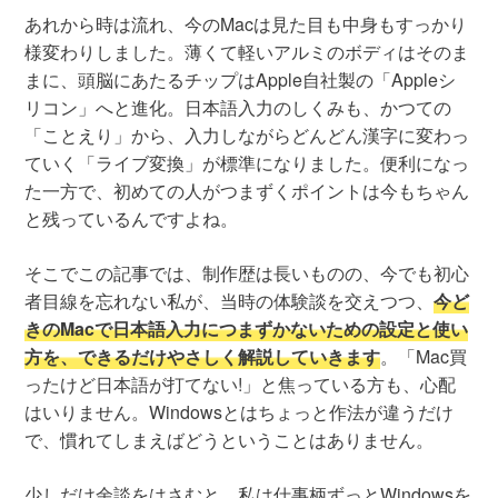
あれから時は流れ、今のMacは見た目も中身もすっかり
様変わりしました。薄くて軽いアルミのボディはそのま
まに、頭脳にあたるチップはApple自社製の「Appleシ
リコン」へと進化。日本語入力のしくみも、かつての
「ことえり」から、入力しながらどんどん漢字に変わっ
ていく「ライブ変換」が標準になりました。便利になっ
た一方で、初めての人がつまずくポイントは今もちゃん
と残っているんですよね。
そこでこの記事では、制作歴は長いものの、今でも初心
者目線を忘れない私が、当時の体験談を交えつつ、
今ど
きのMacで日本語入力につまずかないための設定と使い
方を、できるだけやさしく解説していきます
。「Mac買
ったけど日本語が打てない!」と焦っている方も、心配
はいりません。Windowsとはちょっと作法が違うだけ
で、慣れてしまえばどうということはありません。
少しだけ余談をはさむと、私は仕事柄ずっとWindowsを