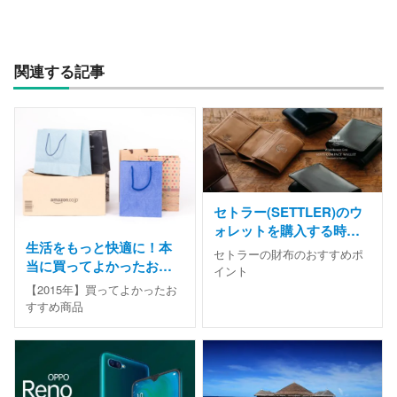
関連する記事
セトラー(SETTLER)のウ
ォレットを購入する時の
生活をもっと快適に！本
ポイント！使いやすい財
セトラーの財布のおすすめポ
当に買ってよかったおす
布とは？
イント
すめ商品まとめ
【2015年】買ってよかったお
すすめ商品