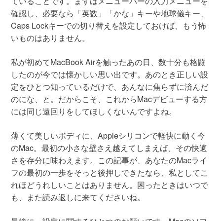
ていることです。まずはメニューバーの入力メニューを
確認し、必要なら「英数」「かな」キーや地球儀キー、
Caps Lockキーでの切り替えを設定しておけば、もう怖
いものはありません。
私が初めてMacBook Airを触ったあの日、数十分も格闘
したのが今では懐かしい思い出です。あのとき正しい設
定をひとつ知っているだけで、あんなに焦らずに済んだ
のにな、と。だからこそ、これからMacデビューする方
には同じ遠回りをしてほしくないんですよね。
薄くて美しいボディに、Appleシリコンで軽快に動く今
のMac。最初の小さな壁さえ越えてしまえば、その快適
さを存分に味わえます。この記事が、あなたのMacライ
フの最初の一歩をそっと後押しできたなら、私としてこ
れほどうれしいことはありません。困ったときはいつで
も、また読み返しに来てくださいね。