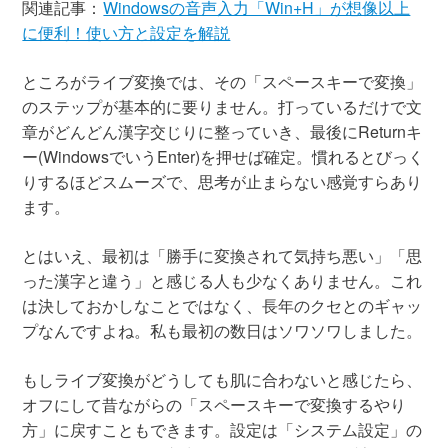
関連記事：
Windowsの音声入力「Win+H」が想像以上
に便利！使い方と設定を解説
ところがライブ変換では、その「スペースキーで変換」
のステップが基本的に要りません。打っているだけで文
章がどんどん漢字交じりに整っていき、最後にReturnキ
ー(WindowsでいうEnter)を押せば確定。慣れるとびっく
りするほどスムーズで、思考が止まらない感覚すらあり
ます。
とはいえ、最初は「勝手に変換されて気持ち悪い」「思
った漢字と違う」と感じる人も少なくありません。これ
は決しておかしなことではなく、長年のクセとのギャッ
プなんですよね。私も最初の数日はソワソワしました。
もしライブ変換がどうしても肌に合わないと感じたら、
オフにして昔ながらの「スペースキーで変換するやり
方」に戻すこともできます。設定は「システム設定」の