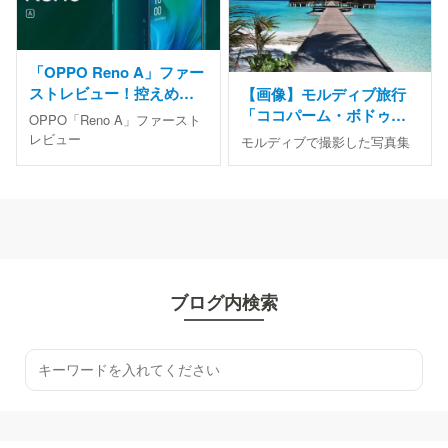
「OPPO Reno A」ファー
ストレビュー！控えめに
【画像】モルディブ旅行
言って最高の端末だった
「ココパーム・ボドゥヒ
OPPO「Reno A」ファースト
ティ」で撮影したお気に
レビュー
モルディブで撮影した写真集
入り写真集
ブログ内検索