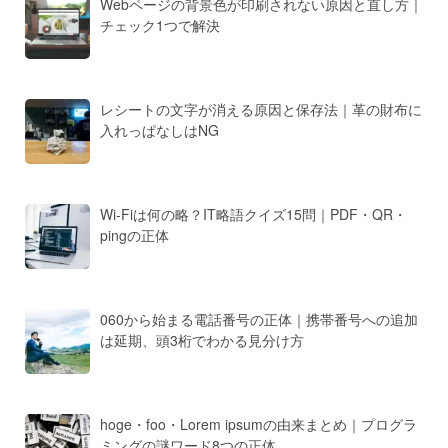
Webページの背景色が印刷されない原因と直し方｜
チェック1つで解決
レシートの文字が消える原因と保存法｜革の財布に
入れっぱなしはNG
Wi-Fiは何の略？IT略語クイズ15問｜PDF・QR・
pingの正体
060から始まる電話番号の正体｜携帯番号への追加
は延期、頭3桁でわかる見分け方
hoge・foo・Lorem ipsumの由来まとめ｜プログラ
ミングの謎ワード8つの正体