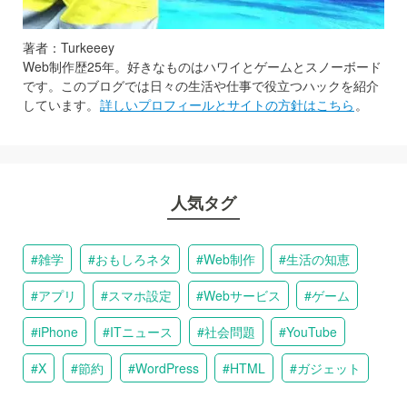
著者：Turkeeey
Web制作歴25年。好きなものはハワイとゲームとスノーボード
です。このブログでは日々の生活や仕事で役立つハックを紹介
しています。
詳しいプロフィールとサイトの方針はこちら
。
人気タグ
雑学
おもしろネタ
Web制作
生活の知恵
アプリ
スマホ設定
Webサービス
ゲーム
iPhone
ITニュース
社会問題
YouTube
X
節約
WordPress
HTML
ガジェット