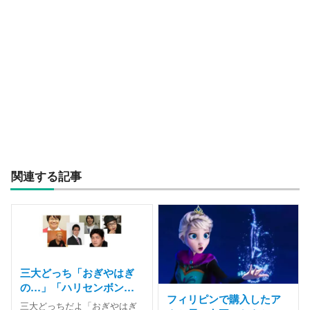
関連する記事
三大どっち「おぎやはぎ
の…」「ハリセンボン
フィリピンで購入したア
の…」「サンドウィッチ
三大どっちだよ「おぎやはぎ