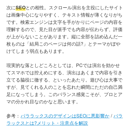
次に
SEO
との相性。スクロール演出を主役にしたサイト
は画像中心になりやすく、テキスト情報が薄くなりがち
です。検索エンジンは文字を手がかりにページの内容を
理解するので、見た目が派手でも内容が伝わらず、評価
が上がらないことがあります。縦に全部を詰め込んだ一
枚ものは「結局このページは何の話?」とテーマがぼや
けてしまう弱点もあります。
現実的な落としどころとしては、PCでは演出を効かせ
てスマホでは控えめにする、演出はあくまで内容を引き
立てる脇役に徹する、といったあたり。遊び心は大事で
すが、見てくれる人のことを忘れた瞬間にただの自己満
足になってしまう。このバランス感覚こそが、プロとア
マの分かれ目なのかなと思います。
参考：
パララックスのデザインはSEOに悪影響か
/
パラ
ラックスとは?メリット・注意点を解説