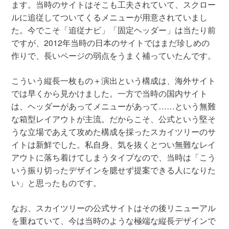
ます。当時のサイトはそこも工夫されていて、スクロー
ルに追従してついてくるメニューが用意されていまし
た。今でこそ「追従ナビ」「固定ヘッダー」は当たり前
ですが、2012年当時の日本のサイトではまだ珍しめの
作りで、長いページの弱点をうまく補っていたんです。
こういう縦長一枚もの＋演出という構成は、海外サイト
では早くから見かけました。一方で当時の国内サイト
は、ヘッダーがあってメニューがあって……という無難
な箱型レイアウトが主流。だからこそ、公式という堅そ
うな立場であえて攻めた構成を採ったスカイツリーのサ
イトは新鮮でした。私自身、気を抜くとつい無難なレイ
アウトに落ち着けてしまうタイプなので、当時は「こう
いう振り切ったデザインを臆せず提案できる人になりた
い」と思ったものです。
なお、スカイツリーの公式サイトはその後リニューアル
を重ねていて、今は当時のような極端な縦長デザインで