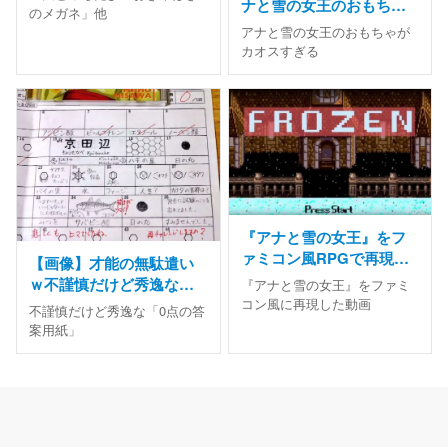
ナと雪の女王のおもちゃ
マンの…」
のメガネ」他
がカオスすぎると話題に
アナと雪の女王のおもちゃが
カオスすぎる
『アナと雪の女王』をフ
ァミコン風RPGで再現し
【画像】才能の無駄遣い
た動画が話題
ｗ不謹慎だけど秀逸な「0
『アナと雪の女王』をファミ
点の答案用紙」の発想が
コン風に再現した動画
不謹慎だけど秀逸な「0点の答
スゴイ
案用紙」