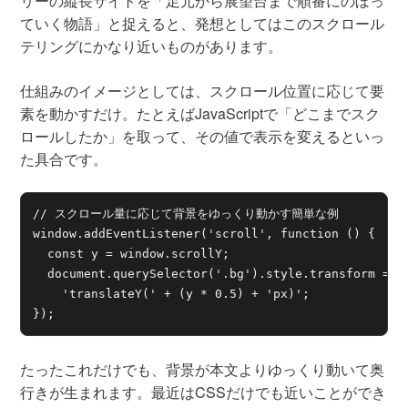
リーの縦長サイトを「足元から展望台まで順番にのぼっ
ていく物語」と捉えると、発想としてはこのスクロール
テリングにかなり近いものがあります。
仕組みのイメージとしては、スクロール位置に応じて要
素を動かすだけ。たとえばJavaScriptで「どこまでスク
ロールしたか」を取って、その値で表示を変えるといっ
た具合です。
// スクロール量に応じて背景をゆっくり動かす簡単な例

window.addEventListener('scroll', function () {

  const y = window.scrollY;

  document.querySelector('.bg').style.transform =

    'translateY(' + (y * 0.5) + 'px)';

});
たったこれだけでも、背景が本文よりゆっくり動いて奥
行きが生まれます。最近はCSSだけでも近いことができ