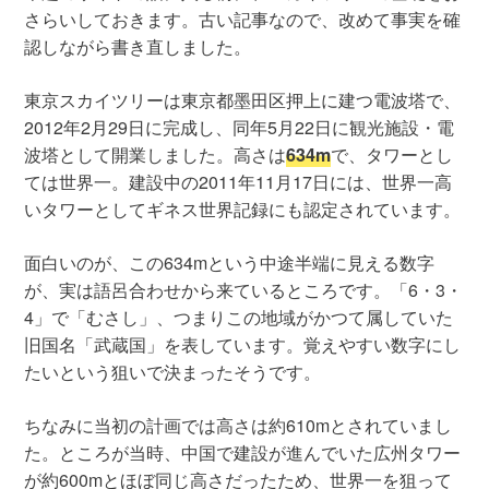
さらいしておきます。古い記事なので、改めて事実を確
認しながら書き直しました。
東京スカイツリーは東京都墨田区押上に建つ電波塔で、
2012年2月29日に完成し、同年5月22日に観光施設・電
波塔として開業しました。高さは
634m
で、タワーとし
ては世界一。建設中の2011年11月17日には、世界一高
いタワーとしてギネス世界記録にも認定されています。
面白いのが、この634mという中途半端に見える数字
が、実は語呂合わせから来ているところです。「6・3・
4」で「むさし」、つまりこの地域がかつて属していた
旧国名「武蔵国」を表しています。覚えやすい数字にし
たいという狙いで決まったそうです。
ちなみに当初の計画では高さは約610mとされていまし
た。ところが当時、中国で建設が進んでいた広州タワー
が約600mとほぼ同じ高さだったため、世界一を狙って