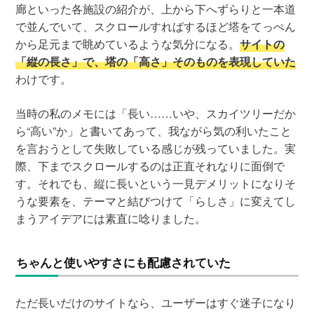
廊といった各施設の紹介が、上から下へずらりと一本道
で並んでいて、スクロールすればするほど塔をてっぺん
から足元まで眺めているような気分になる。
サイトの
「縦の長さ」で、塔の「高さ」そのものを表現していた
わけです。
当時の私のメモには「長い……いや、スカイツリーだか
ら“高い”か」と書いてあって、我ながら気の利いたこと
を言おうとして失敗している感じが残っていました。実
際、下までスクロールするのは正直それなりに面倒で
す。それでも、縦に長いという一見デメリットになりそ
うな要素を、テーマと結びつけて「らしさ」に変えてし
まうアイデアには素直に唸りました。
ちゃんと使いやすさにも配慮されていた
ただ長いだけのサイトなら、ユーザーはすぐ迷子になり