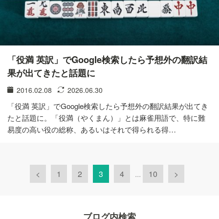
「役満 英訳」でGoogle検索したら予想外の翻訳結
果が出てきたと話題に
2016.02.08
2026.06.30
「役満 英訳」でGoogle検索したら予想外の翻訳結果が出てき
たと話題に。「役満（やくまん）」とは麻雀用語で、特に難
易度の高い役の総称、あるいはそれで得られる得…
<
1
2
3
4
...
10
>
ブログ内検索