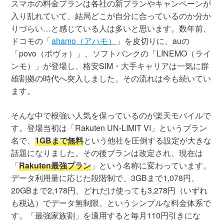
スマホの料金プランは各社の新プランやキャンペーンが
入り乱れていて、結局どこが自分に合っているのか分か
りづらい…と感じている人は多いと思います。数年前、
ドコモの「
ahamo（アハモ）
」を皮切りに、auの
「povo（ポヴォ）」、ソフトバンクの「LINEMO（ライ
ンモ）」が登場し、格安SIM・大手キャリアは一気に群
雄割拠の時代へ突入しました。その流れは今も続いてい
ます。
そんな中で根強い人気を保っているのが楽天モバイルで
す。登場当初は「Rakuten UN-LIMIT VI」というプラン
名で、
1GBまで無料
という他社を圧倒する設定が大きな
話題になりました。その後プランは改定され、現在は
「
Rakuten最強プラン
」という名称に変わっています。
データ利用量に応じた段階制で、3GBまで1,078円、
20GBまで2,178円、どれだけ使っても3,278円（いずれ
も税込）でデータ無制限、というシンプルな料金体系で
す。「最強家族割」を適用すると毎月110円引きにな