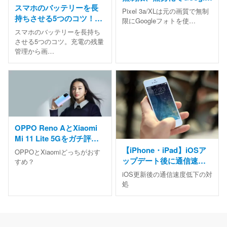
スマホのバッテリーを長
フォトを使えるの？
Pixel 3a/XLは元の画質で無制
持ちさせる5つのコツ！今
限にGoogleフォトを使…
日からできる簡単習慣
スマホのバッテリーを長持ち
させる5つのコツ。充電の残量
管理から画…
OPPO Reno AとXiaomi
Mi 11 Lite 5Gをガチ評
価！おすすめは？
【iPhone・iPad】iOSア
OPPOとXiaomiどっちがおす
ップデート後に通信速度
すめ？
が遅い・不安定なときの
iOS更新後の通信速度低下の対
直し方
処