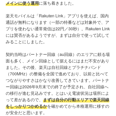
メインに使う運用
に落ち着きました。
楽天モバイルは「Rakuten Link」アプリを使えば、国内
通話が無料になります（一部の特番などは対象外で、ア
プリを使わない通常発信は22円／30秒）。Rakuten Link
には賛否があるようですが、まずは自分で使って試して
みることにしました。
契約当時はパートナー回線（au回線）のエリアに頼る場
面も多く、メイン回線として据えるにはまだ不安があり
ました。その後、楽天は自社回線とプラチナバンド
（700MHz）の整備を全国で進めており、以前と比べて
つながりやすさはかなり改善してきています。パートナ
ー回線は2026年9月末での終了が予定され、自社回線へ
の移行が進む見込みです。とはいえ電波状況は場所によ
って差があるので、
まずは自分の行動エリアで楽天回線
をしっかりつかめるか
を確かめてから本格運用に移すの
が安全だと思います。