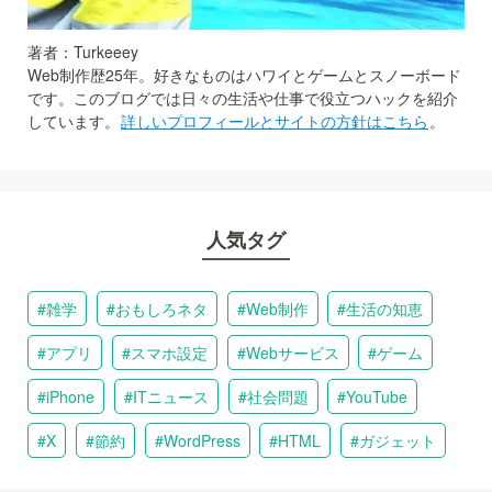
著者：Turkeeey
Web制作歴25年。好きなものはハワイとゲームとスノーボード
です。このブログでは日々の生活や仕事で役立つハックを紹介
しています。
詳しいプロフィールとサイトの方針はこちら
。
人気タグ
雑学
おもしろネタ
Web制作
生活の知恵
アプリ
スマホ設定
Webサービス
ゲーム
iPhone
ITニュース
社会問題
YouTube
X
節約
WordPress
HTML
ガジェット