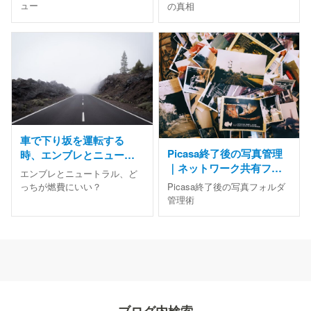
な感想
しい知識
ュー
の真相
車で下り坂を運転する
Picasa終了後の写真管理
時、エンブレとニュート
｜ネットワーク共有フォ
ラルのどっちが燃費い
エンブレとニュートラル、ど
ルダを使う方法と代替ソ
い？
Picasa終了後の写真フォルダ
っちが燃費にいい？
フト
管理術
ブログ内検索