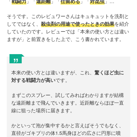
「
戦闘力
」「
遠距離
」「
仕留める
」「
対昆虫
」…
そうです。このレビュワーさんはキュキュットを洗剤と
してではなく、
殺虫剤の用途で使ったときの効果
を紹介
していたのです。レビューでは「本来の使い方とは違い
ますが」と前置きをした上で、こう書かれています。
本来の使い方とは違いますが、これ、
驚くほど虫に
対する戦闘力が高い
です。
まずこのスプレー、試してみればわかりますが結構
な遠距離まで飛んでいきます。近距離ならほぼ一直
線に狙った場所に届きます。
かといって泡が集中するかと言えばそうでもなく、
直径がゴキブリの体1.5馬身ほどの広さに円形に噴