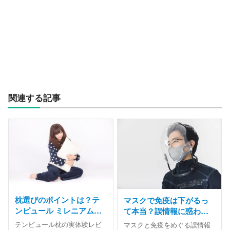
関連する記事
枕選びのポイントは？テ
マスクで免疫は下がるっ
ンピュール ミレニアムネ
て本当？誤情報に惑わさ
ックピローを使った正直
れないための科学的な正
テンピュール枕の実体験レビ
マスクと免疫をめぐる誤情報