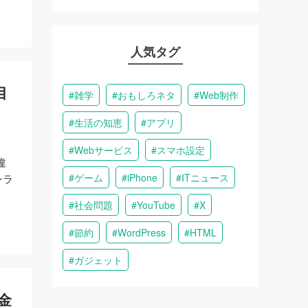
人気タグ
目
雑学
おもしろネタ
Web制作
生活の知恵
アプリ
Webサービス
スマホ設定
違
ゲーム
iPhone
ITニュース
ンラ
社会問題
YouTube
X
節約
WordPress
HTML
ガジェット
金