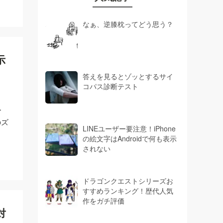
なぁ、逆膝枕ってどう思う？
示
答えを見るとゾッとするサイ
コパス診断テスト
ー
のズ
LINEユーザー要注意！iPhone
の絵文字はAndroidで何も表示
されない
ドラゴンクエストシリーズお
すすめランキング！歴代人気
作をガチ評価
対