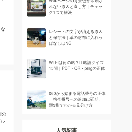
Webページの背景色が印刷さ
れない原因と直し方｜チェッ
ク1つで解決
しな
レシートの文字が消える原因
と保存法｜革の財布に入れっ
ぱなしはNG
Wi-Fiは何の略？IT略語クイズ
15問｜PDF・QR・pingの正体
060から始まる電話番号の正体
｜携帯番号への追加は延期、
頭3桁でわかる見分け方
用の
ブル
人気記事