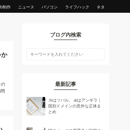
eb制作
ニュース
パソコン
ライフハック
ネタ
ブログ内検索
つか
最新記事
その
の問
.tvはツバル、.aiはアンギラ｜
国別ドメインの意外な正体ま
とめ
い