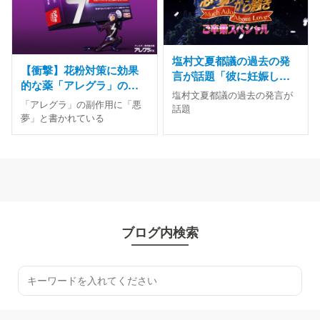
塩村文夏都議の過去の発
【衝撃】花粉対策に効果
言が話題「彼に妊娠した
的な薬「アレグラ」の副
と嘘」「慰謝料1500万
塩村文夏都議の過去の発言が
作用に「悪夢」と書かれ
「アレグラ」の副作用に「悪
円」
話題
ている件
夢」と書かれている
ブログ内検索