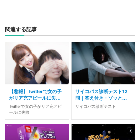
関連する記事
【悲報】Twitterで女の子
サイコパス診断テスト12
がリア充アピールに失
問｜答え付き・ゾッとす
敗！これはワロタｗｗｗ
る有名な心理テスト
Twitterで女の子がリア充アピ
サイコパス診断テスト
ールに失敗