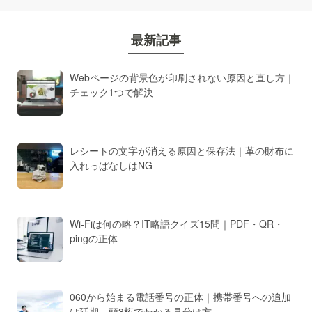
最新記事
Webページの背景色が印刷されない原因と直し方｜
チェック1つで解決
レシートの文字が消える原因と保存法｜革の財布に
入れっぱなしはNG
Wi-Fiは何の略？IT略語クイズ15問｜PDF・QR・
pingの正体
060から始まる電話番号の正体｜携帯番号への追加
は延期、頭3桁でわかる見分け方