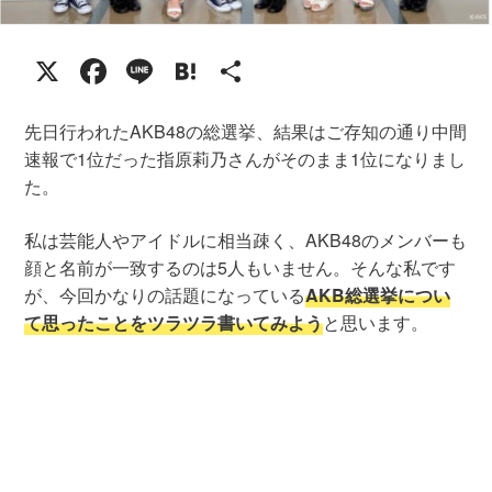
X
Facebook
Line
Hatena
共
有
先日行われたAKB48の総選挙、結果はご存知の通り中間
速報で1位だった指原莉乃さんがそのまま1位になりまし
た。
私は芸能人やアイドルに相当疎く、AKB48のメンバーも
顔と名前が一致するのは5人もいません。そんな私です
が、今回かなりの話題になっている
AKB総選挙につい
て思ったことをツラツラ書いてみよう
と思います。