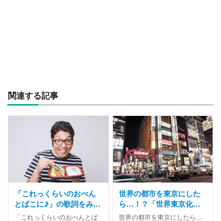
関連する記事
「これっくらいのおべん
世界の都市を東京にした
とばこに♪」の歌詞をみん
ら…！？「世界東京化計
な勘違いしてるって本
画」が面白い
「これっくらいのおべんとば
世界の都市を東京にしたら…