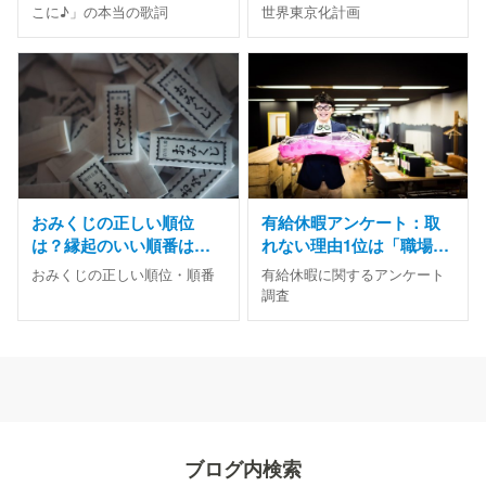
当？
こに♪」の本当の歌詞
世界東京化計画
おみくじの正しい順位
有給休暇アンケート：取
は？縁起のいい順番は
れない理由1位は「職場に
「大吉＞吉＞中吉＞小吉
休める空気がない」
おみくじの正しい順位・順番
有給休暇に関するアンケート
＞凶」
調査
ブログ内検索